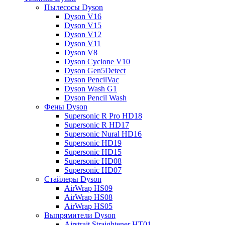
Пылесосы Dyson
Dyson V16
Dyson V15
Dyson V12
Dyson V11
Dyson V8
Dyson Cyclone V10
Dyson Gen5Detect
Dyson PencilVac
Dyson Wash G1
Dyson Pencil Wash
Фены Dyson
Supersonic R Pro HD18
Supersonic R HD17
Supersonic Nural HD16
Supersonic HD19
Supersonic HD15
Supersonic HD08
Supersonic HD07
Стайлеры Dyson
AirWrap HS09
AirWrap HS08
AirWrap HS05
Выпрямители Dyson
Airstrait Straightener HT01