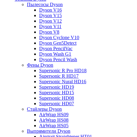
Пылесосы Dyson
Dyson V16
Dyson V15
Dyson V12
Dyson V11
Dyson V8
Dyson Cyclone V10
Dyson Gen5Detect
Dyson PencilVac
Dyson Wash G1
Dyson Pencil Wash
Фены Dyson
Supersonic R Pro HD18
Supersonic R HD17
Supersonic Nural HD16
Supersonic HD19
Supersonic HD15
Supersonic HD08
Supersonic HD07
Стайлеры Dyson
AirWrap HS09
AirWrap HS08
AirWrap HS05
Выпрямители Dyson
Airstrait Straightener HT01