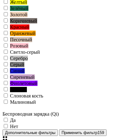
Желтый
Зелёный
Золотой
Коричневый
Красный
Оранжевый
Песочный
Розовый
Светло-серый
Серебро
Серый
Синий
Сиреневый
Фиолетовый
Чёрный
Слоновая кость
Малиновый
Беспроводная зарядка (Qi)
Да
Нет
Дополнительные фильтры
Применить фильтр
159