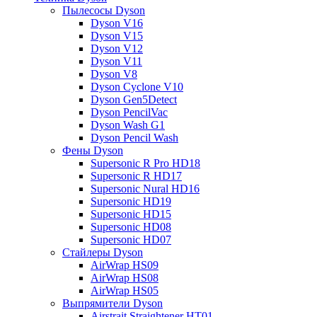
Пылесосы Dyson
Dyson V16
Dyson V15
Dyson V12
Dyson V11
Dyson V8
Dyson Cyclone V10
Dyson Gen5Detect
Dyson PencilVac
Dyson Wash G1
Dyson Pencil Wash
Фены Dyson
Supersonic R Pro HD18
Supersonic R HD17
Supersonic Nural HD16
Supersonic HD19
Supersonic HD15
Supersonic HD08
Supersonic HD07
Стайлеры Dyson
AirWrap HS09
AirWrap HS08
AirWrap HS05
Выпрямители Dyson
Airstrait Straightener HT01