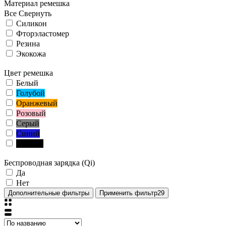
Материал ремешка
Все
Свернуть
Силикон
Фторэластомер
Резина
Экокожа
Цвет ремешка
Белый
Голубой
Оранжевый
Розовый
Серый
Синий
Чёрный
Беспроводная зарядка (Qi)
Да
Нет
Дополнительные фильтры
Применить фильтр
29