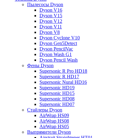
Пылесосы Dyson
Dyson V16
Dyson V15
Dyson V12
Dyson V11
Dyson V8
Dyson Cyclone V10
Dyson Gen5Detect
Dyson PencilVac
Dyson Wash G1
Dyson Pencil Wash
Фены Dyson
Supersonic R Pro HD18
Supersonic R HD17
Supersonic Nural HD16
Supersonic HD19
Supersonic HD15
Supersonic HD08
Supersonic HD07
Стайлеры Dyson
AirWrap HS09
AirWrap HS08
AirWrap HS05
Выпрямители Dyson
Airstrait Straightener HT01