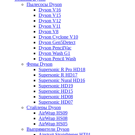
Пылесосы Dyson
Dyson V16
Dyson V15
Dyson V12
Dyson V11
Dyson V8
Dyson Cyclone V10
Dyson Gen5Detect
Dyson PencilVac
Dyson Wash G1
Dyson Pencil Wash
Фены Dyson
Supersonic R Pro HD18
Supersonic R HD17
Supersonic Nural HD16
Supersonic HD19
Supersonic HD15
Supersonic HD08
Supersonic HD07
Стайлеры Dyson
AirWrap HS09
AirWrap HS08
AirWrap HS05
Выпрямители Dyson
Airstrait Straightener HT01