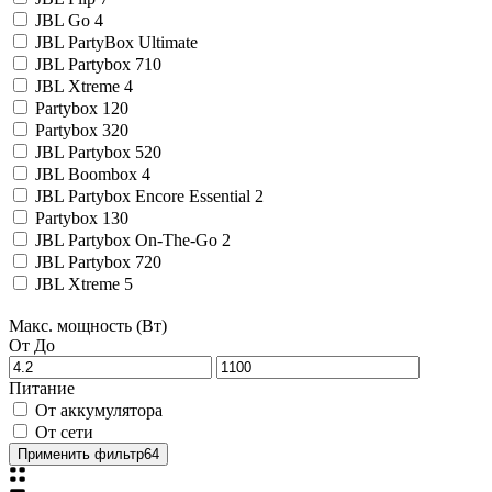
JBL Go 4
JBL PartyBox Ultimate
JBL Partybox 710
JBL Xtreme 4
Partybox 120
Partybox 320
JBL Partybox 520
JBL Boombox 4
JBL Partybox Encore Essential 2
Partybox 130
JBL Partybox On-The-Go 2
JBL Partybox 720
JBL Xtreme 5
Макс. мощность (Вт)
От
До
Питание
От аккумулятора
От сети
Применить фильтр
64