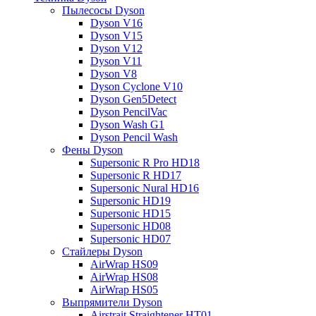
Пылесосы Dyson
Dyson V16
Dyson V15
Dyson V12
Dyson V11
Dyson V8
Dyson Cyclone V10
Dyson Gen5Detect
Dyson PencilVac
Dyson Wash G1
Dyson Pencil Wash
Фены Dyson
Supersonic R Pro HD18
Supersonic R HD17
Supersonic Nural HD16
Supersonic HD19
Supersonic HD15
Supersonic HD08
Supersonic HD07
Стайлеры Dyson
AirWrap HS09
AirWrap HS08
AirWrap HS05
Выпрямители Dyson
Airstrait Straightener HT01