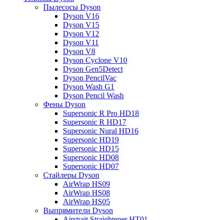
Пылесосы Dyson
Dyson V16
Dyson V15
Dyson V12
Dyson V11
Dyson V8
Dyson Cyclone V10
Dyson Gen5Detect
Dyson PencilVac
Dyson Wash G1
Dyson Pencil Wash
Фены Dyson
Supersonic R Pro HD18
Supersonic R HD17
Supersonic Nural HD16
Supersonic HD19
Supersonic HD15
Supersonic HD08
Supersonic HD07
Стайлеры Dyson
AirWrap HS09
AirWrap HS08
AirWrap HS05
Выпрямители Dyson
Airstrait Straightener HT01