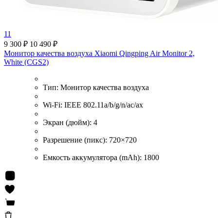
11
9 300 ₽
10 490 ₽
Монитор качества воздуха Xiaomi Qingping Air Monitor 2,
White (CGS2)
Тип:
Монитор качества воздуха
Wi-Fi:
IEEE 802.11a/b/g/n/ac/ax
Экран (дюйм):
4
Разрешение (пикс):
720×720
Емкость аккумулятора (mAh):
1800