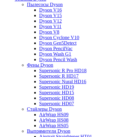
Пылесосы Dyson
Dyson V16
Dyson V15
Dyson V12
Dyson V11
Dyson V8
Dyson Cyclone V10
Dyson Gen5Detect
Dyson PencilVac
Dyson Wash G1
Dyson Pencil Wash
Фены Dyson
Supersonic R Pro HD18
Supersonic R HD17
Supersonic Nural HD16
Supersonic HD19
Supersonic HD15
Supersonic HD08
Supersonic HD07
Стайлеры Dyson
AirWrap HS09
AirWrap HS08
AirWrap HS05
Выпрямители Dyson
Airstrait Straightener HT01