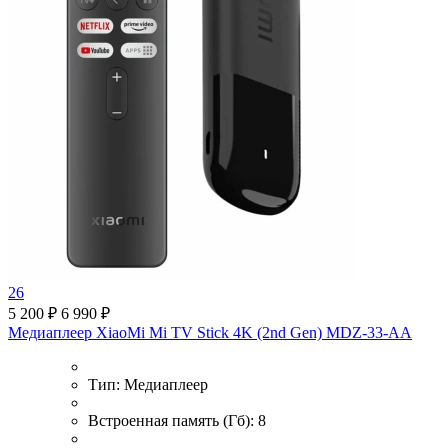
26
5 200 ₽
6 990 ₽
Медиаплеер XiaoMi Mi TV Stick 4K (2nd Gen) MDZ-33-AA
Тип:
Медиаплеер
Встроенная память (Гб):
8