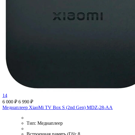
14
6 000 ₽
6 990 ₽
Медиаплеер XiaoMi TV Box S (2nd Gen) MDZ-28-AA
Тип:
Медиаплеер
Встроенная память (Гб):
8