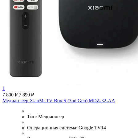
1
7 800 ₽
7 890 ₽
Медиаплеер XiaoMi TV Box S (3nd Gen) MDZ-32-AA
Тип:
Медиаплеер
Операционная система:
Google TV14