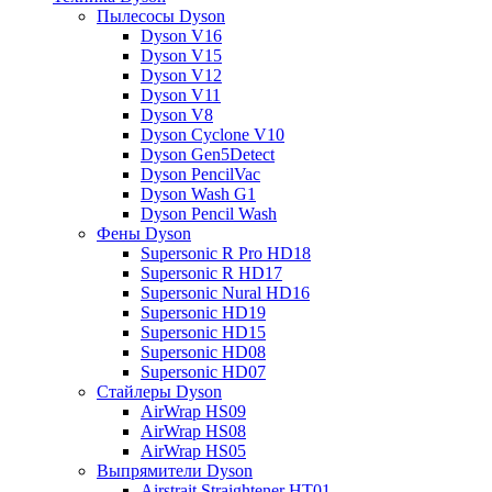
Пылесосы Dyson
Dyson V16
Dyson V15
Dyson V12
Dyson V11
Dyson V8
Dyson Cyclone V10
Dyson Gen5Detect
Dyson PencilVac
Dyson Wash G1
Dyson Pencil Wash
Фены Dyson
Supersonic R Pro HD18
Supersonic R HD17
Supersonic Nural HD16
Supersonic HD19
Supersonic HD15
Supersonic HD08
Supersonic HD07
Стайлеры Dyson
AirWrap HS09
AirWrap HS08
AirWrap HS05
Выпрямители Dyson
Airstrait Straightener HT01