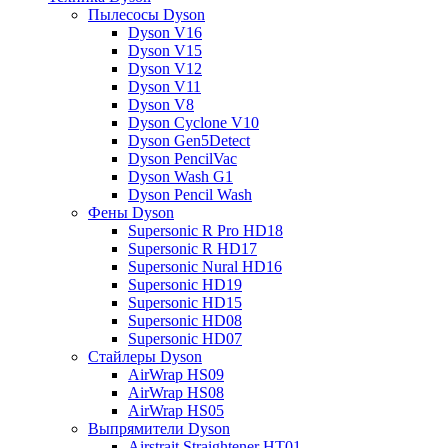
Пылесосы Dyson
Dyson V16
Dyson V15
Dyson V12
Dyson V11
Dyson V8
Dyson Cyclone V10
Dyson Gen5Detect
Dyson PencilVac
Dyson Wash G1
Dyson Pencil Wash
Фены Dyson
Supersonic R Pro HD18
Supersonic R HD17
Supersonic Nural HD16
Supersonic HD19
Supersonic HD15
Supersonic HD08
Supersonic HD07
Стайлеры Dyson
AirWrap HS09
AirWrap HS08
AirWrap HS05
Выпрямители Dyson
Airstrait Straightener HT01