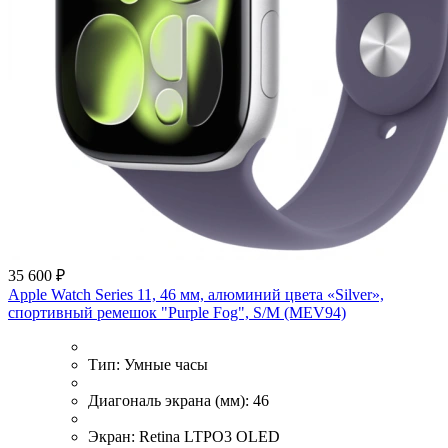
35 600 ₽
Apple Watch Series 11, 46 мм, алюминий цвета «Silver»,
спортивный ремешок "Purple Fog", S/M (MEV94)
Тип:
Умные часы
Диагональ экрана (мм):
46
Экран:
Retina LTPO3 OLED