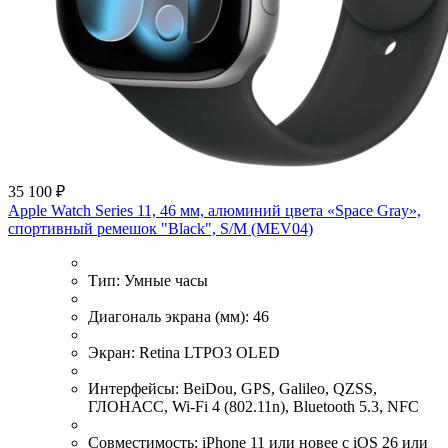
35 100 ₽
Apple Watch Series 11, 46 мм, алюминий цвета «Space Gray»,
спортивный ремешок "Black", S/M (MEV04)
Тип:
Умные часы
Диагональ экрана (мм):
46
Экран:
Retina LTPO3 OLED
Интерфейсы:
BeiDou, GPS, Galileo, QZSS,
ГЛОНАСС, Wi-Fi 4 (802.11n), Bluetooth 5.3, NFC
Совместимость:
iPhone 11 или новее с iOS 26 или