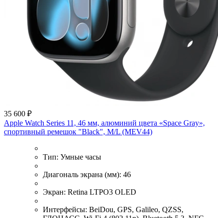
35 600 ₽
Apple Watch Series 11, 46 мм, алюминий цвета «Space Gray»,
спортивный ремешок "Black", M/L (MEV44)
Тип:
Умные часы
Диагональ экрана (мм):
46
Экран:
Retina LTPO3 OLED
Интерфейсы:
BeiDou, GPS, Galileo, QZSS,