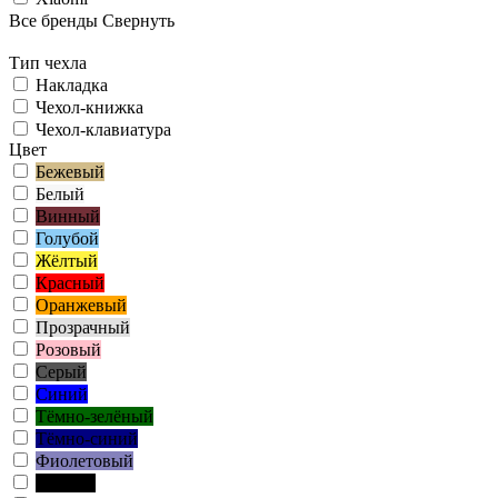
Все бренды
Свернуть
Тип чехла
Накладка
Чехол-книжка
Чехол-клавиатура
Цвет
Бежевый
Белый
Винный
Голубой
Жёлтый
Красный
Оранжевый
Прозрачный
Розовый
Серый
Синий
Тёмно-зелёный
Тёмно-синий
Фиолетовый
Чёрный