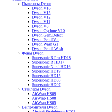
Пылесосы Dyson
Dyson V16
Dyson V15
Dyson V12
Dyson V11
Dyson V8
Dyson Cyclone V10
Dyson Gen5Detect
Dyson PencilVac
Dyson Wash G1
Dyson Pencil Wash
Фены Dyson
Supersonic R Pro HD18
Supersonic R HD17
Supersonic Nural HD16
Supersonic HD19
Supersonic HD15
Supersonic HD08
Supersonic HD07
Стайлеры Dyson
AirWrap HS09
AirWrap HS08
AirWrap HS05
Выпрямители Dyson
Airstrait Straightener HT01