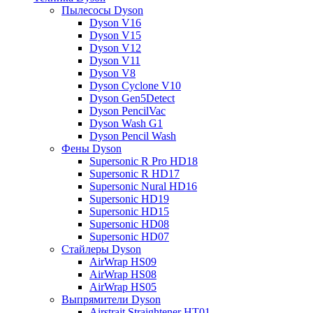
Пылесосы Dyson
Dyson V16
Dyson V15
Dyson V12
Dyson V11
Dyson V8
Dyson Cyclone V10
Dyson Gen5Detect
Dyson PencilVac
Dyson Wash G1
Dyson Pencil Wash
Фены Dyson
Supersonic R Pro HD18
Supersonic R HD17
Supersonic Nural HD16
Supersonic HD19
Supersonic HD15
Supersonic HD08
Supersonic HD07
Стайлеры Dyson
AirWrap HS09
AirWrap HS08
AirWrap HS05
Выпрямители Dyson
Airstrait Straightener HT01