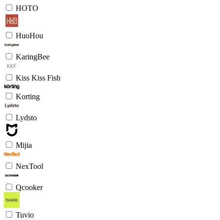
HOTO
HuoHou
KaringBee
Kiss Kiss Fish
Korting
Lydsto
Mijia
NexTool
Qcooker
Tuvio