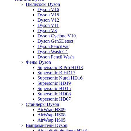
Пылесосы Dyson
Dyson V16
Dyson V15
Dyson V12
Dyson V11
Dyson V8
Dyson Cyclone V10
Dyson Gen5Detect
Dyson PencilVac
Dyson Wash G1
Dyson Pencil Wash
Фены Dyson
Supersonic R Pro HD18
Supersonic R HD17
Supersonic Nural HD16
Supersonic HD19
Supersonic HD15
Supersonic HD08
Supersonic HD07
Стайлеры Dyson
AirWrap HS09
AirWrap HS08
AirWrap HS05
Выпрямители Dyson
Airstrait Straightener HT01