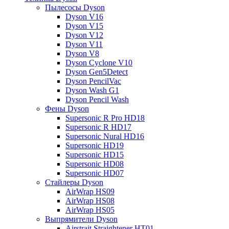
Пылесосы Dyson
Dyson V16
Dyson V15
Dyson V12
Dyson V11
Dyson V8
Dyson Cyclone V10
Dyson Gen5Detect
Dyson PencilVac
Dyson Wash G1
Dyson Pencil Wash
Фены Dyson
Supersonic R Pro HD18
Supersonic R HD17
Supersonic Nural HD16
Supersonic HD19
Supersonic HD15
Supersonic HD08
Supersonic HD07
Стайлеры Dyson
AirWrap HS09
AirWrap HS08
AirWrap HS05
Выпрямители Dyson
Airstrait Straightener HT01