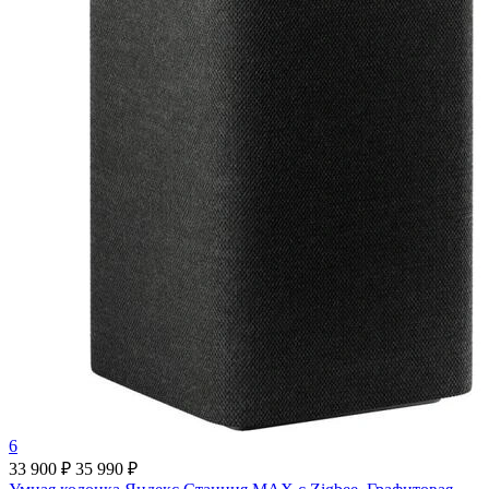
6
33 900 ₽
35 990 ₽