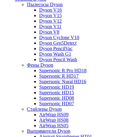
Пылесосы Dyson
Dyson V16
Dyson V15
Dyson V12
Dyson V11
Dyson V8
Dyson Cyclone V10
Dyson Gen5Detect
Dyson PencilVac
Dyson Wash G1
Dyson Pencil Wash
Фены Dyson
Supersonic R Pro HD18
Supersonic R HD17
Supersonic Nural HD16
Supersonic HD19
Supersonic HD15
Supersonic HD08
Supersonic HD07
Стайлеры Dyson
AirWrap HS09
AirWrap HS08
AirWrap HS05
Выпрямители Dyson
Airstrait Straightener HT01