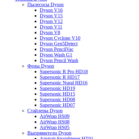
Пылесосы Dyson
Dyson V16
Dyson V15
Dyson V12
Dyson V11
Dyson V8
Dyson Cyclone V10
Dyson Gen5Detect
Dyson PencilVac
Dyson Wash G1
Dyson Pencil Wash
Фены Dyson
Supersonic R Pro HD18
Supersonic R HD17
Supersonic Nural HD16
Supersonic HD19
Supersonic HD15
Supersonic HD08
Supersonic HD07
Стайлеры Dyson
AirWrap HS09
AirWrap HS08
AirWrap HS05
Выпрямители Dyson
Airstrait Straightener HT01