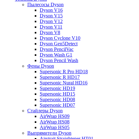
Пылесосы Dyson
Dyson V16
Dyson V15
Dyson V12
Dyson V11
Dyson V8
Dyson Cyclone V10
Dyson Gen5Detect
Dyson PencilVac
Dyson Wash G1
Dyson Pencil Wash
Фены Dyson
Supersonic R Pro HD18
Supersonic R HD17
Supersonic Nural HD16
Supersonic HD19
Supersonic HD15
Supersonic HD08
Supersonic HD07
Стайлеры Dyson
AirWrap HS09
AirWrap HS08
AirWrap HS05
Выпрямители Dyson
Airstrait Straightener HT01