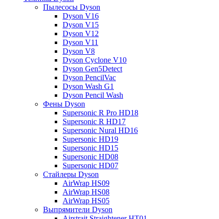
Пылесосы Dyson
Dyson V16
Dyson V15
Dyson V12
Dyson V11
Dyson V8
Dyson Cyclone V10
Dyson Gen5Detect
Dyson PencilVac
Dyson Wash G1
Dyson Pencil Wash
Фены Dyson
Supersonic R Pro HD18
Supersonic R HD17
Supersonic Nural HD16
Supersonic HD19
Supersonic HD15
Supersonic HD08
Supersonic HD07
Стайлеры Dyson
AirWrap HS09
AirWrap HS08
AirWrap HS05
Выпрямители Dyson
Airstrait Straightener HT01