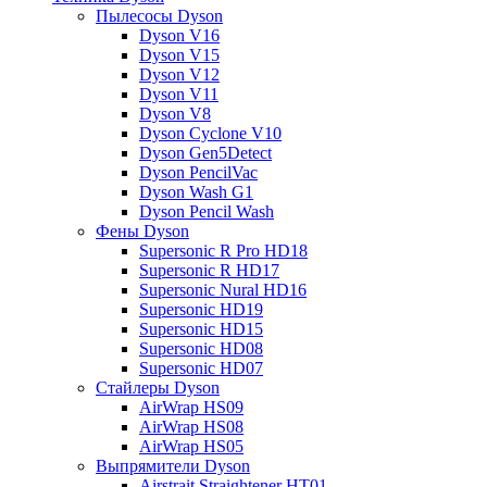
Пылесосы Dyson
Dyson V16
Dyson V15
Dyson V12
Dyson V11
Dyson V8
Dyson Cyclone V10
Dyson Gen5Detect
Dyson PencilVac
Dyson Wash G1
Dyson Pencil Wash
Фены Dyson
Supersonic R Pro HD18
Supersonic R HD17
Supersonic Nural HD16
Supersonic HD19
Supersonic HD15
Supersonic HD08
Supersonic HD07
Стайлеры Dyson
AirWrap HS09
AirWrap HS08
AirWrap HS05
Выпрямители Dyson
Airstrait Straightener HT01