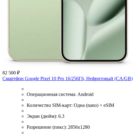
82 500 ₽
Смартфон Google Pixel 10 Pro 16/256Гб, Нефритовый (CA/GB)
Операционная система:
Android
Количество SIM-карт:
Одна (nano) + eSIM
Экран (дюйм):
6.3
Разрешение (пикс):
2856x1280