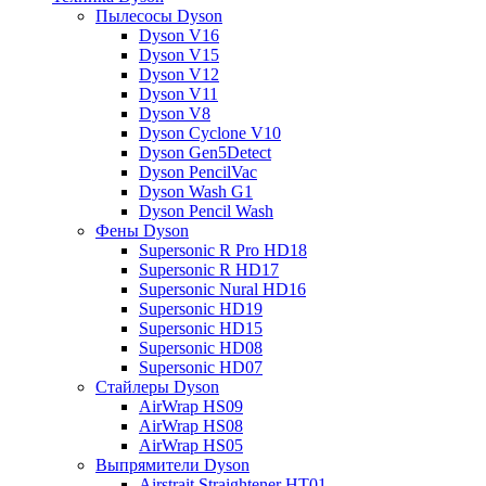
Пылесосы Dyson
Dyson V16
Dyson V15
Dyson V12
Dyson V11
Dyson V8
Dyson Cyclone V10
Dyson Gen5Detect
Dyson PencilVac
Dyson Wash G1
Dyson Pencil Wash
Фены Dyson
Supersonic R Pro HD18
Supersonic R HD17
Supersonic Nural HD16
Supersonic HD19
Supersonic HD15
Supersonic HD08
Supersonic HD07
Стайлеры Dyson
AirWrap HS09
AirWrap HS08
AirWrap HS05
Выпрямители Dyson
Airstrait Straightener HT01