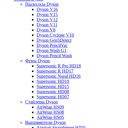
Пылесосы Dyson
Dyson V16
Dyson V15
Dyson V12
Dyson V11
Dyson V8
Dyson Cyclone V10
Dyson Gen5Detect
Dyson PencilVac
Dyson Wash G1
Dyson Pencil Wash
Фены Dyson
Supersonic R Pro HD18
Supersonic R HD17
Supersonic Nural HD16
Supersonic HD19
Supersonic HD15
Supersonic HD08
Supersonic HD07
Стайлеры Dyson
AirWrap HS09
AirWrap HS08
AirWrap HS05
Выпрямители Dyson
Airstrait Straightener HT01