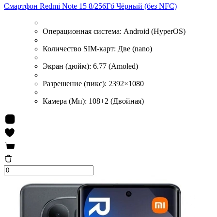
Смартфон Redmi Note 15 8/256Гб Чёрный (без NFC)
Операционная система:
Android (HyperOS)
Количество SIM-карт:
Две (nano)
Экран (дюйм):
6.77 (Amoled)
Разрешение (пикс):
2392×1080
Камера (Мп):
108+2 (Двойная)