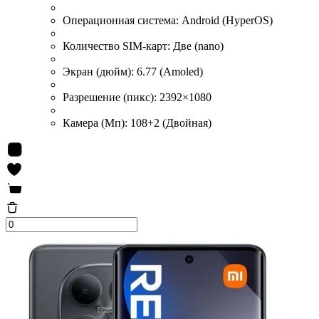
Операционная система:
Android (HyperOS)
Количество SIM-карт:
Две (nano)
Экран (дюйм):
6.77 (Amoled)
Разрешение (пикс):
2392×1080
Камера (Мп):
108+2 (Двойная)