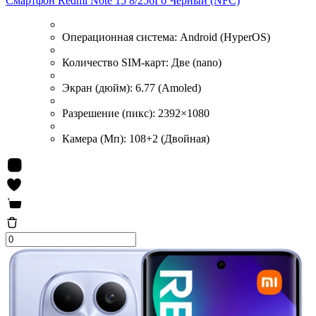
Смартфон Redmi Note 15 8/256Гб Чёрный (NFC)
Операционная система:
Android (HyperOS)
Количество SIM-карт:
Две (nano)
Экран (дюйм):
6.77 (Amoled)
Разрешение (пикс):
2392×1080
Камера (Мп):
108+2 (Двойная)