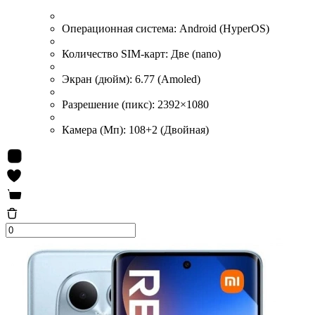
Операционная система:
Android (HyperOS)
Количество SIM-карт:
Две (nano)
Экран (дюйм):
6.77 (Amoled)
Разрешение (пикс):
2392×1080
Камера (Мп):
108+2 (Двойная)