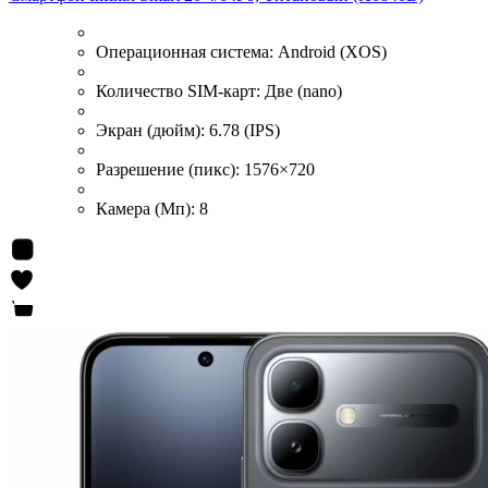
Операционная система:
Android (XOS)
Количество SIM-карт:
Две (nano)
Экран (дюйм):
6.78 (IPS)
Разрешение (пикс):
1576×720
Камера (Мп):
8