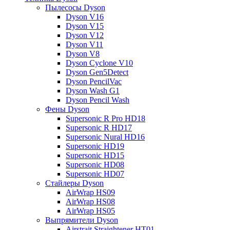
Пылесосы Dyson
Dyson V16
Dyson V15
Dyson V12
Dyson V11
Dyson V8
Dyson Cyclone V10
Dyson Gen5Detect
Dyson PencilVac
Dyson Wash G1
Dyson Pencil Wash
Фены Dyson
Supersonic R Pro HD18
Supersonic R HD17
Supersonic Nural HD16
Supersonic HD19
Supersonic HD15
Supersonic HD08
Supersonic HD07
Стайлеры Dyson
AirWrap HS09
AirWrap HS08
AirWrap HS05
Выпрямители Dyson
Airstrait Straightener HT01