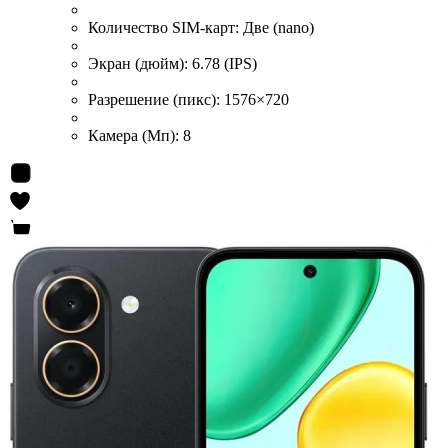
Количество SIM-карт:
Две (nano)
Экран (дюйм):
6.78 (IPS)
Разрешение (пикс):
1576×720
Камера (Мп):
8