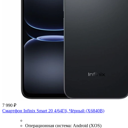
7 990 ₽
Смартфон Infinix Smart 20 4/64Гб, Чёрный (X6840B)
Операционная система:
Android (XOS)